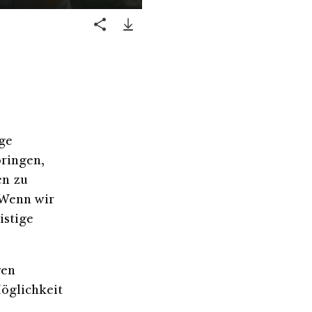
ge
bringen,
en zu
 Wenn wir
istige
gen
öglichkeit