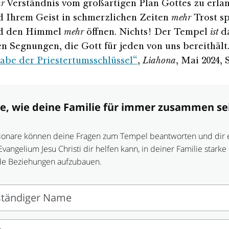
r
Verständnis vom großartigen Plan Gottes zu erla
d Ihrem Geist in schmerzlichen Zeiten
mehr
Trost s
rd den Himmel
mehr
öffnen. Nichts! Der Tempel
ist
da
n Segnungen, die Gott für jeden von uns bereithält.
abe der Priestertumsschlüssel“
,
Liahona
, Mai 2024, S
re, wie deine Familie für immer zusammen se
ionare können deine Fragen zum Tempel beantworten und dir e
Evangelium Jesu Christi dir helfen kann, in deiner Familie starke
de Beziehungen aufzubauen.
ständiger Name
ändiger