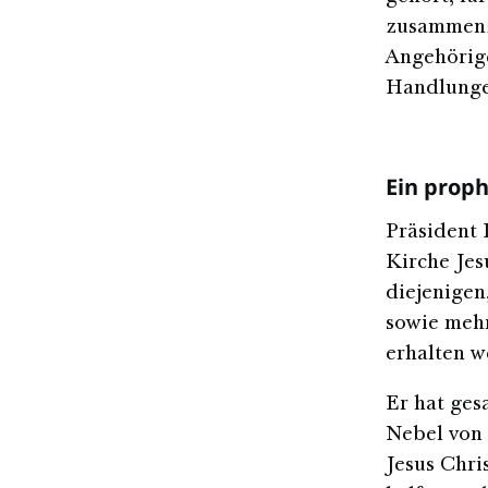
zusammenz
Angehörige
Handlunge
Ein proph
Präsident 
Kirche Jes
diejenigen
sowie mehr
erhalten w
Er hat ges
Nebel von 
Jesus Chri