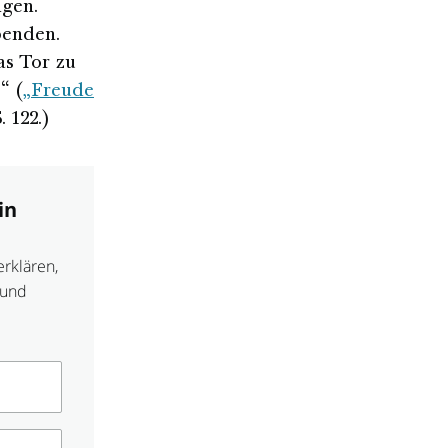
ngen.
penden.
s Tor zu
“ (
„Freude
. 122.)
in
rklären,
 und