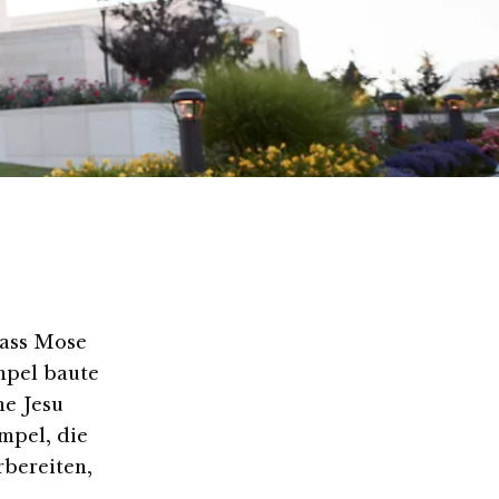
 dass Mose
mpel baute
he Jesu
mpel, die
rbereiten,