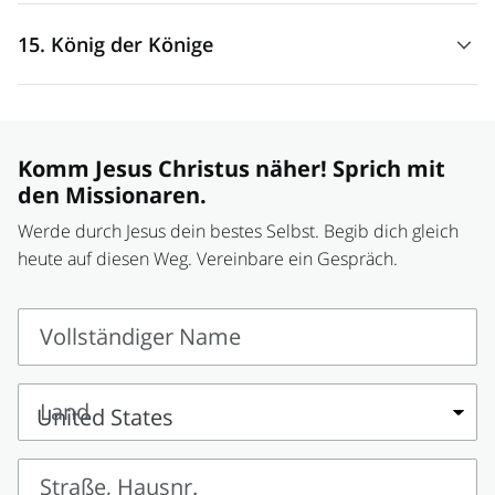
„Denn ein Kind wurde uns geboren, ein Sohn wurde uns
15. König der Könige
geschenkt. Die Herrschaft wurde auf seine Schulter gelegt.
Man rief seinen Namen aus:
Wunderbarer Ratgeber,
„Das zur vorherbestimmten Zeit herbeiführen wird der
Starker Gott, Vater in Ewigkeit, Fürst des Friedens
.“
selige und einzige Herrscher, der
König der Könige
und
(Jesaja 9:5.)
Herr der Herren.“ (1 Timotheus 6:15.)
Komm Jesus Christus näher! Sprich mit
den Missionaren.
Werde durch Jesus dein bestes Selbst. Begib dich gleich
heute auf diesen Weg. Vereinbare ein Gespräch.
Vollständiger Name
Vollständiger
Name
Land
Land
Straße, Hausnr.