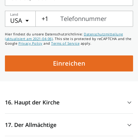
Straße,
Land
Hausnr.
+1
Telefonnummer
USA
Telefonnummer
Hier findest du unsere Datenschutzrichtlinie:
Datenschutzmitteilung
(aktualisiert am 2021-04-06)
. This site is protected by reCAPTCHA and the
Google
Privacy Policy
and
Terms of Service
apply.
Einreichen
16. Haupt der Kirche
„Christus [ist] das
Haupt der Kirche
. Er selbst ist der
17. Der Allmächtige
Retter des Leibes.“ (Epheser 5:23.)