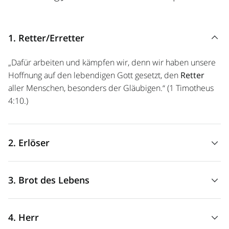
1. Retter/Erretter
„Dafür arbeiten und kämpfen wir, denn wir haben unsere
Hoffnung auf den lebendigen Gott gesetzt, den
Retter
aller Menschen, besonders der Gläubigen.“ (1 Timotheus
4:10.)
2. Erlöser
„Doch ich, ich weiß: Mein
Erlöser
lebt, als Letzter erhebt
3. Brot des Lebens
er sich über dem Staub.“ (Ijob 19:25.)
„Jesus antwortete ihnen: Ich bin das
Brot des Lebens
; wer
4. Herr
zu mir kommt, wird nie mehr hungern, und wer an mich