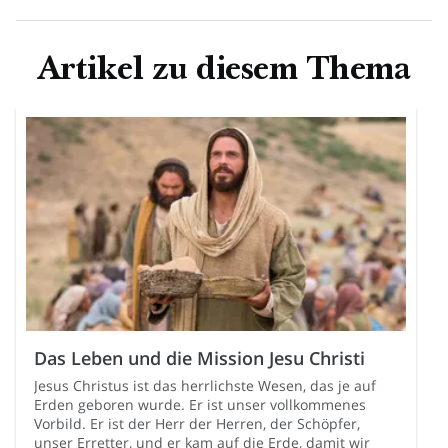
ist doch der
König von Israel
! Er soll jetzt vom Kreuz
„Simon Petrus antwortete und sprach: Du bist der
herabsteigen, dann werden wir an ihn glauben.“ (Matthäus
Christus
, der Sohn des lebendigen Gottes!“ (Matthäus
Artikel zu diesem Thema
27:42.)
16:16.)
Das Leben und die Mission Jesu Christi
Jesus Christus ist das herrlichste Wesen, das je auf
Erden geboren wurde. Er ist unser vollkommenes
Vorbild. Er ist der Herr der Herren, der Schöpfer,
unser Erretter, und er kam auf die Erde, damit wir