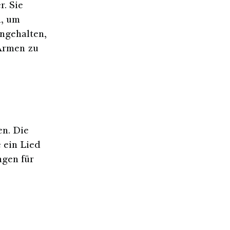
r. Sie
n, um
ngehalten,
 Armen zu
en. Die
 ein Lied
ngen für