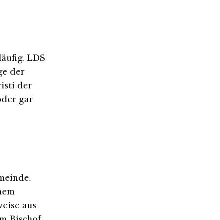
läufig. LDS
ge der
isti der
oder gar
meinde.
inem
eise aus