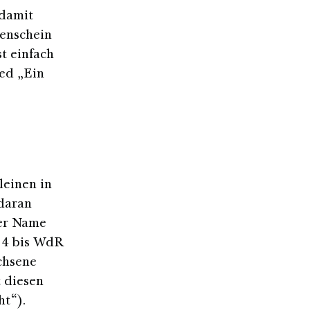
 damit
nenschein
t einfach
ed „Ein
leinen in
 daran
der Name
R 4 bis WdR
achsene
 diesen
ht“).