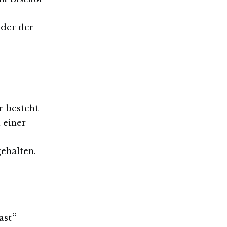
em Bischof
eder der
r besteht
 einer
ehalten.
ast“