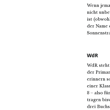
Wenn jeman
nicht unbe
ist (obwoh
der Name d
Sonnenstra
WdR
WdR steht 
der Primar
erinnern s
einer Klas
8 – also f
tragen bis
drei Buchs