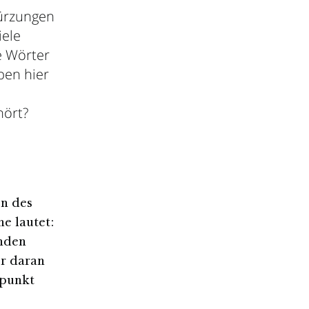
kürzungen
iele
e Wörter
ben hier
hört?
n des
e lautet:
enden
ir daran
lpunkt