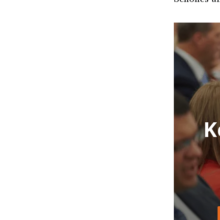
Schönes u
K