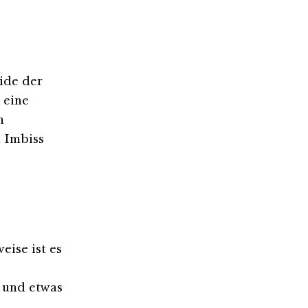
side der
 eine
n
n Imbiss
ise ist es
t und etwas