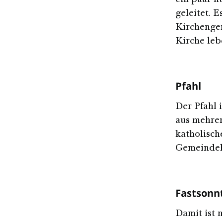
ein paar h
geleitet. E
Kirchengem
Kirche leb
Pfahl
Der Pfahl 
aus mehre
katholisch
Gemeindeh
Fastsonn
Damit ist 