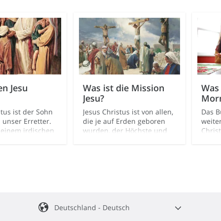
en Jesu
Was ist die Mission
Was 
Jesu?
Mor
stus ist der Sohn
Jesus Christus ist von allen,
Das B
 unser Erretter.
die je auf Erden geboren
weite
 seinem irdischen
wurden, der Höchste und
Chris
 hin zu seinem
unser vollkommenes
r uns zuliebe
Beispiel. Er ist der Herr der
Herren, der Schöpfer und
unser Erretter, und er ist
zur Welt gekommen, damit
wir wieder bei Gott leben
können.
Deutschland - Deutsch