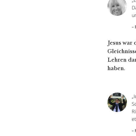
„E
D
u
– 
Jesus war d
Gleichniss
Lehren dar
haben.
„
Sc
R
e
– 