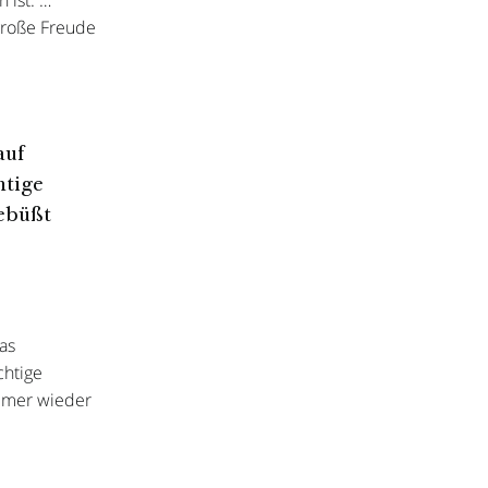
 ist. …
große Freude
auf
htige
gebüßt
as
chtige
immer wieder