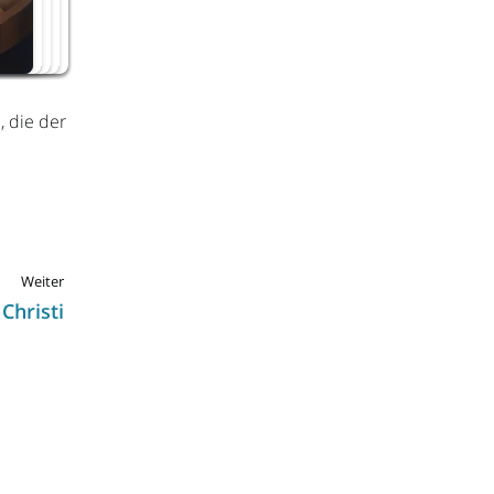
ar.
nd
zte
her
en
Lukas
annes
42)
, die der
Weiter
Christi