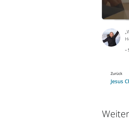
„
He
– 
Zurück
Jesus C
Weite