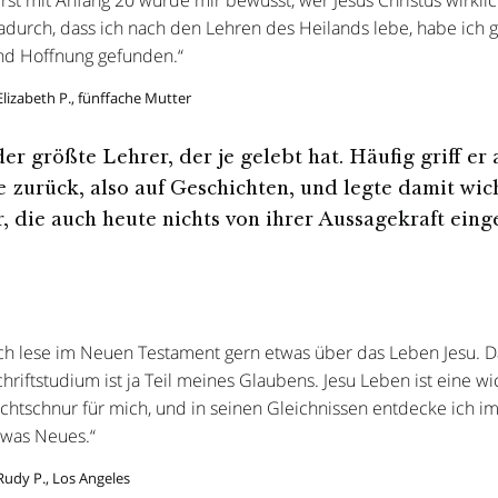
rst mit Anfang 20 wurde mir bewusst, wer Jesus Christus wirklich
adurch, dass ich nach den Lehren des Heilands lebe, habe ich 
nd Hoffnung gefunden.“
Elizabeth P., fünffache Mutter
er größte Lehrer, der je gelebt hat. Häufig griff er 
e zurück, also auf Geschichten, und legte damit wic
, die auch heute nichts von ihrer Aussagekraft ein
Ich lese im Neuen Testament gern etwas über das Leben Jesu. D
hriftstudium ist ja Teil meines Glaubens. Jesu Leben ist eine wi
ichtschnur für mich, und in seinen Gleichnissen entdecke ich 
twas Neues.“
Rudy P., Los Angeles