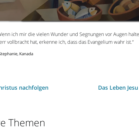
zu Wein geworden w
Leute austeilten. U
dir: Steh auf! Da set
13:11-17)
Er wusste nicht, wo
alle aßen und wurd
sich der Tote auf.“ (
der Wein kam.“ (Joh
satt.“ (Markus 6:39-
7:12-15)
2:3-11)
Wenn ich mir die vielen Wunder und Segnungen vor Augen halte
rr vollbracht hat, erkenne ich, dass das Evangelium wahr ist.“
Stephanie, Kanada
hristus nachfolgen
Das Leben Jesu 
re Themen