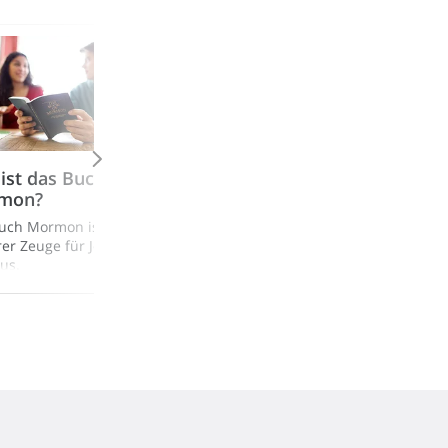
ist das Buch
mon?
uch Mormon ist ein
rer Zeuge für Jesus
tus.