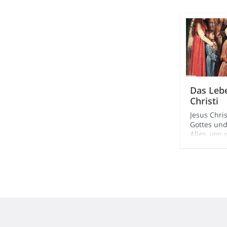
Das Leb
Christi
Jesus Chri
Gottes und
Alles, von
Wirken bis
Tod, hat e
getan.